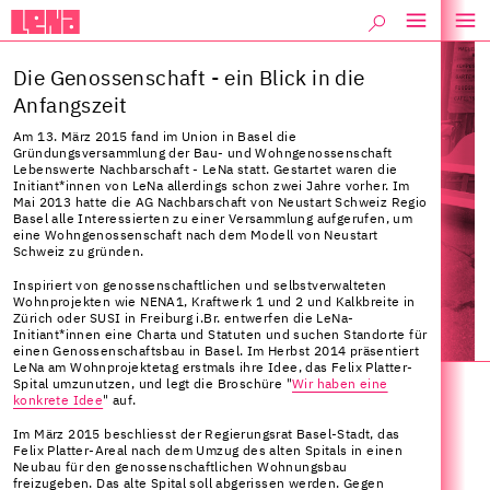
Die Genossenschaft - ein Blick in die
Anfangszeit
Am 13. März 2015 fand im Union in Basel die
Gründungsversammlung der Bau- und Wohngenossenschaft
Lebenswerte Nachbarschaft - LeNa statt. Gestartet waren die
Initiant*innen von LeNa allerdings schon zwei Jahre vorher. Im
Mai 2013 hatte die AG Nachbarschaft von Neustart Schweiz Regio
Basel alle Interessierten zu einer Versammlung aufgerufen, um
eine Wohngenossenschaft nach dem Modell von Neustart
Schweiz zu gründen.
Inspiriert von genossenschaftlichen und selbstverwalteten
Wohnprojekten wie NENA1, Kraftwerk 1 und 2 und Kalkbreite in
Zürich oder SUSI in Freiburg i.Br. entwerfen die LeNa-
Recyclingbank "Eckbank mit Snowboard"
Initiant*innen eine Charta und Statuten und suchen Standorte für
einen Genossenschaftsbau in Basel. Im Herbst 2014 präsentiert
LeNa am Wohnprojektetag erstmals ihre Idee, das Felix Platter-
Spital umzunutzen, und legt die Broschüre "
Wir haben eine
konkrete Idee
" auf.
Im März 2015 beschliesst der Regierungsrat Basel-Stadt, das
Felix Platter-Areal nach dem Umzug des alten Spitals in einen
Neubau für den genossenschaftlichen Wohnungsbau
freizugeben. Das alte Spital soll abgerissen werden. Gegen