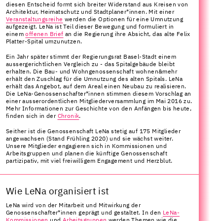
diesen Entscheid formt sich breiter Widerstand aus Kreisen von
Architektur, Heimatschutz und Stadtplaner*innen. Mit einer
Veranstaltungsreihe
werden die Optionen für eine Umnutzung
aufgezeigt. LeNa ist Teil dieser Bewegung und formuliert in
einem
offenen Brief
an die Regierung ihre Absicht, das alte Felix
Platter-Spital umzunutzen.
Ein Jahr später stimmt der Regierungsrat Basel-Stadt einem
aussergerichtlichen Vergleich zu - das Spitalgebäude bleibt
erhalten. Die Bau- und Wohngenossenschaft wohnen&mehr
erhält den Zuschlag für die Umnutzung des alten Spitals. LeNa
erhält das Angebot, auf dem Areal einen Neubau zu realisieren.
Die LeNa-Genossenschafter*innen stimmen diesem Vorschlag an
einer ausserordentlichen Mitgliederversammlung im Mai 2016 zu.
Mehr Informationen zur Geschichte von den Anfängen bis heute,
finden sich in der
Chronik
.
Seither ist die Genossenschaft LeNa stetig auf 175 Mitglieder
angewachsen (Stand Frühling 2020) und sie wächst weiter.
Unsere Mitglieder engagieren sich in Kommissionen und
Arbeitsgruppen und planen die künftige Genossenschaft
partizipativ, mit viel freiwilligem Engagement und Herzblut.
Wie LeNa organisiert ist
LeNa wird von der Mitarbeit und Mitwirkung der
Genossenschafter*innen geprägt und gestaltet. In den
LeNa-
Kommissionen
und
Arbeitsgruppen
werden Themen wie die