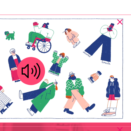
ungen
g