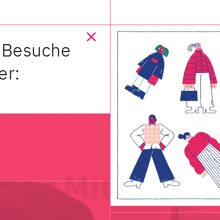
Aktuelles
t. Besuche
Mitmachen
er:
Termine
Veranstalt
Vermietun