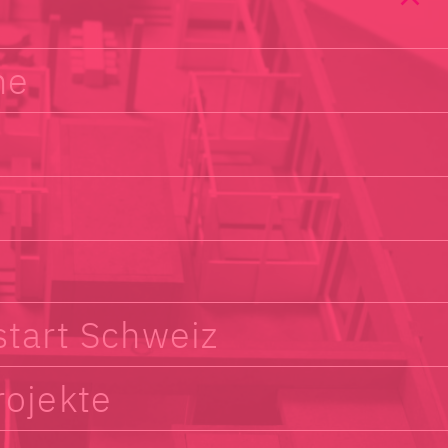
ne
start Schweiz
rojekte